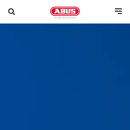
Pokaż
wszystkie
wyniki