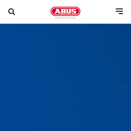
Pokaż
wszystkie
wyniki