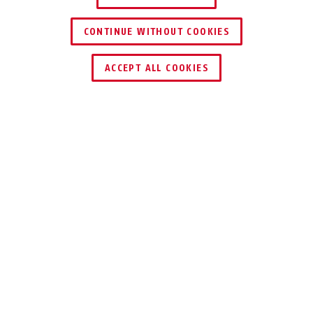
CONTINUE WITHOUT COOKIES
ZNAJDŹ DYSTRYBUTORA
ACCEPT ALL COOKIES
Opis
PWA2700
GDY BRAK
MIEJSCA
W przypadku sztab pancernych ABUS