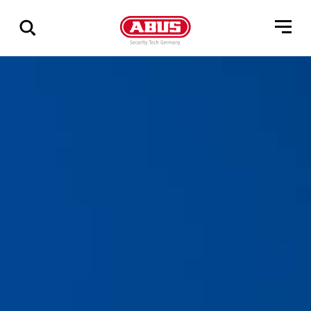
Zeige
alle
Ergebnisse