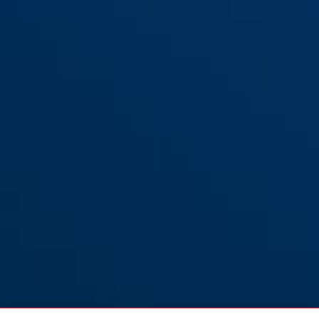
Panzerriegel-
Wandverankerung PWA2700
weiß