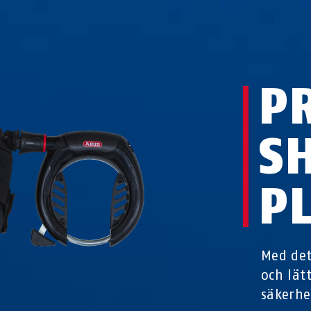
P
S
P
Med det
och lät
säkerhe