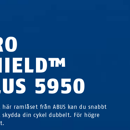
RO
HIELD™
LUS 5950
 här ramlåset från ABUS kan du snabbt
t skydda din cykel dubbelt. För högre
t.