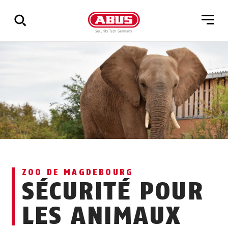
Affichage
de
tous
les
résultats
ZOO DE MAGDEBOURG
SÉCURITÉ POUR
LES ANIMAUX