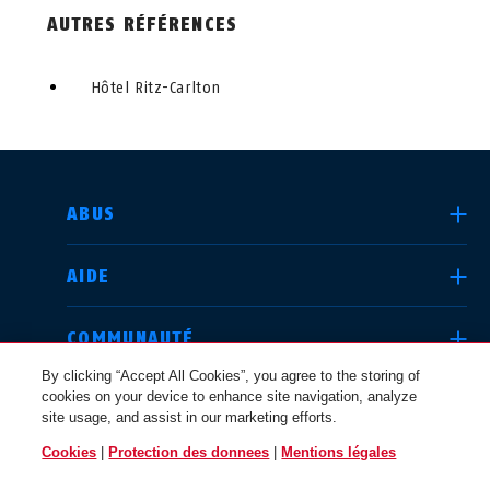
AUTRES RÉFÉRENCES
Hôtel Ritz-Carlton
CHOISIR UN PAYS
ABUS
AIDE
Deutschland
United Kingdom
COMMUNAUTÉ
By clicking “Accept All Cookies”, you agree to the storing of
cookies on your device to enhance site navigation, analyze
QUESTIONS JURIDIQUES
site usage, and assist in our marketing efforts.
International
USA
Cookies
|
Protection des donnees
|
Mentions légales
BELGIQUE / FR