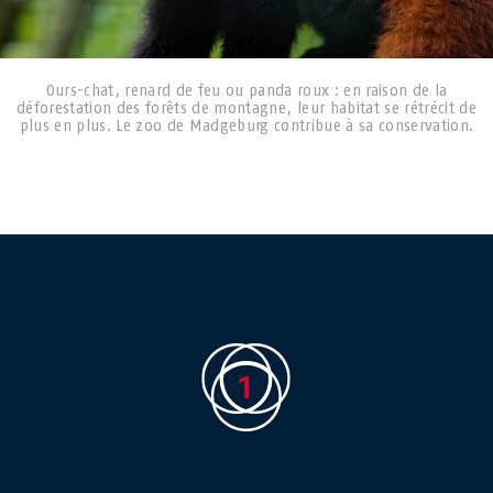
Ours-chat, renard de feu ou panda roux : en raison de la
déforestation des forêts de montagne, leur habitat se rétrécit de
plus en plus. Le zoo de Madgeburg contribue à sa conservation.