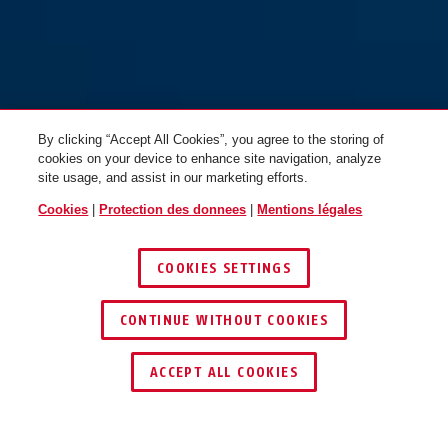
Chaîne d'adaptation ACH 2.0
Chaîne d'adaptation ACH 2.0
6KS/130 noir
6KS/130 noir
By clicking “Accept All Cookies”, you agree to the storing of
cookies on your device to enhance site navigation, analyze
site usage, and assist in our marketing efforts.
Cookies
|
Protection des donnees
|
Mentions légales
COOKIES SETTINGS
CONTINUE WITHOUT COOKIES
Chaîne d'adaptation ACH 2.0
Chaîne d'adaptation ACH 2.0
6KS/85 noir
6KS/85 noir + sac ST5950
ACCEPT ALL COOKIES