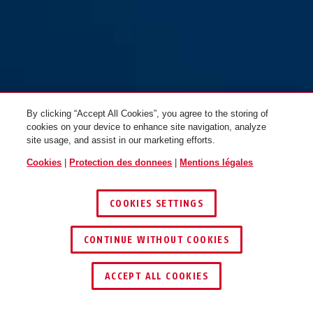
144/30 jaune
rouge
144/30 noir
bleu
By clicking “Accept All Cookies”, you agree to the storing of
cookies on your device to enhance site navigation, analyze
site usage, and assist in our marketing efforts.
Cookies
|
Protection des donnees
|
Mentions légales
COOKIES SETTINGS
144/30 orange
noir
144/30 rouge
violet
CONTINUE WITHOUT COOKIES
ACCEPT ALL COOKIES