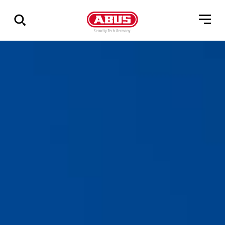
Zeige
alle
Ergebnisse