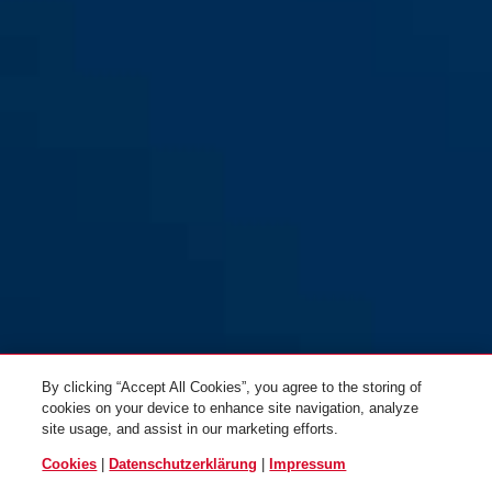
144/30 grün
rot
144/30 lila
blau
By clicking “Accept All Cookies”, you agree to the storing of
cookies on your device to enhance site navigation, analyze
site usage, and assist in our marketing efforts.
Cookies
|
Datenschutzerklärung
|
Impressum