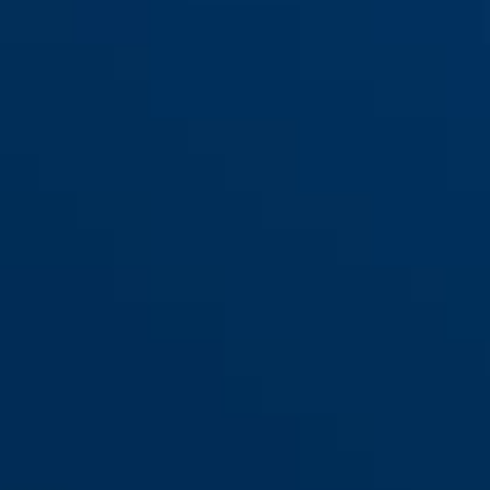
144/30 blau
grau
144/30 gelb
silber