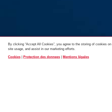
By clicking “Accept All Cookies”, you agree to the storing of cookies on
site usage, and assist in our marketing efforts.
TOUTES LES VARIAN
Cookies
|
Protection des donnees
|
Mentions légales
ET70
Description