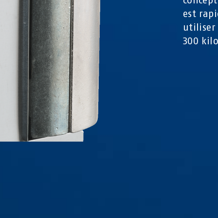
concept
est rap
utilise
300 kilo