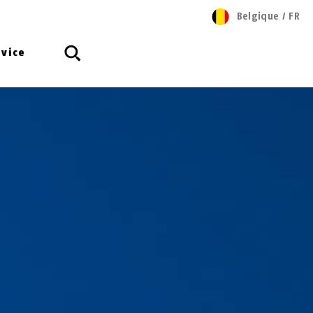
Belgique
/
FR
rvice