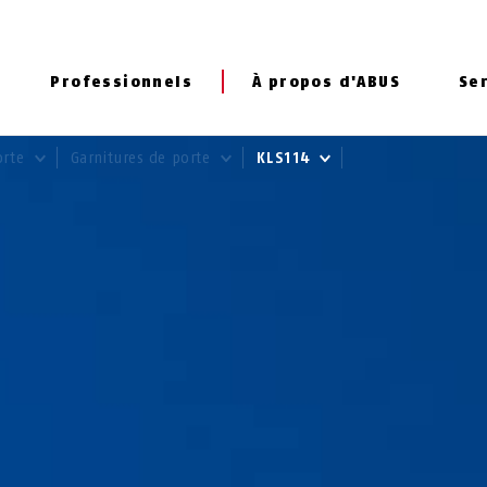
Professionnels
À propos d'ABUS
Se
orte
Garnitures de porte
KLS114