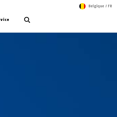
Belgique
/
FR
rvice