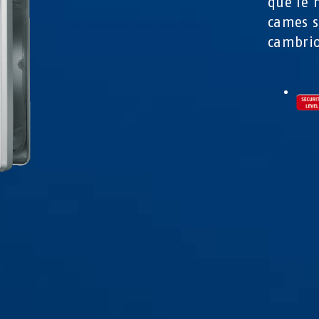
que le 
cames s
cambrio