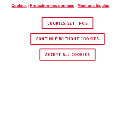
Cookies
|
Protection des donnees
|
Mentions légales
COOKIES SETTINGS
CONTINUE WITHOUT COOKIES
ACCEPT ALL COOKIES
Description
AU1305
Avertissement vidéosurveillance : Signalez