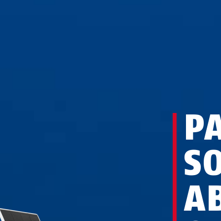
P
S
A