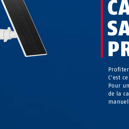
C
SA
P
Profiter
C'est c
Pour un
de la c
manuel