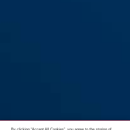
KKZS700 portes coupe-feu
KKZS700 portes coupe-feu en
en F1: Aluminium Nature
F1: Aluminium Nature (deux
(plaque de poignée/poignée
poignées)
de porte)
By clicking “Accept All Cookies”, you agree to the storing of