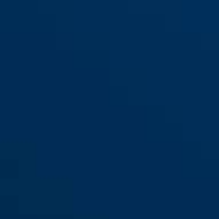
KLS114 ZS pour les portes
d'appartement en F1:
KLS114 ZS pour les portes
Aluminium Nature (plaque
d'appartement en F1:
de poignée/poignée de
Aluminium Nature (deux
porte)
poignées)