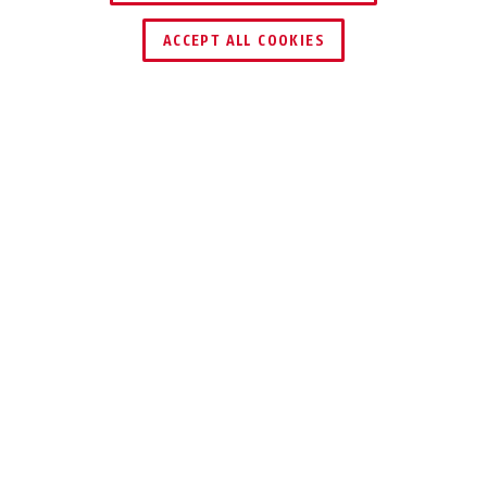
ACCEPT ALL COOKIES
Description
KLS114 ZS
L'APPARTEMENT
BIEN FERMÉ
Garniture de porte universelle pour
portes d'appartement avec protection
intégrée contre le cylindre,
l'arrachement et la traction.