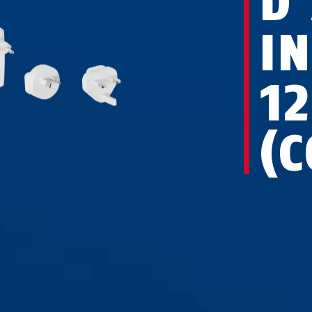
D
I
12
(