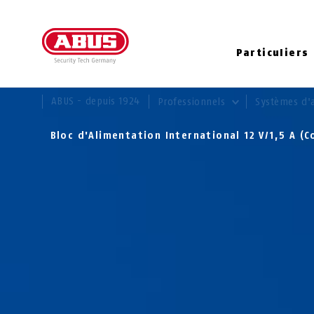
Particuliers
VOUS ÊTES ICI:
ABUS - depuis 1924
Professionnels
Systèmes d'
Bloc d'Alimentation International 12 V/1,5 A (