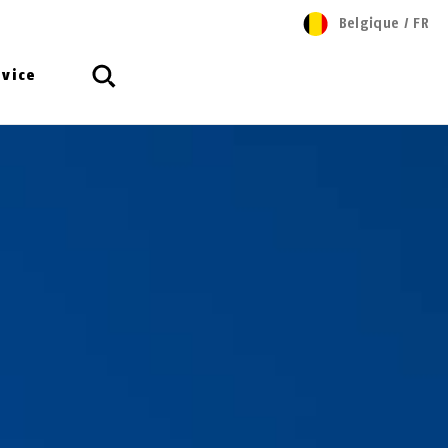
Belgique
/
FR
rvice