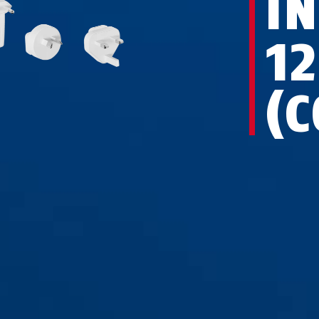
I
12
(