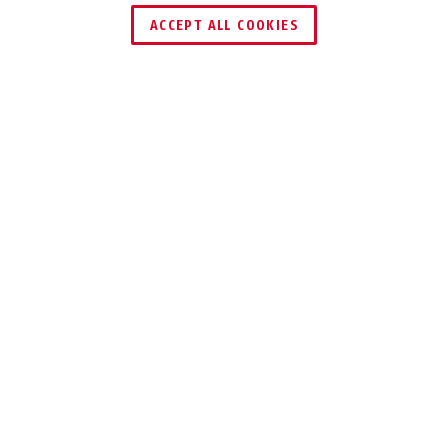
ACCEPT ALL COOKIES
Description
IPCS64531
RECONNAISSANCE
DE PLAQUE
D'IMMATR.:
ANALYSER LES
PLAQUES