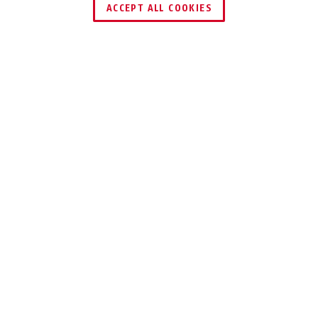
ACCEPT ALL COOKIES
Beskrivelse
IPCS64531
NUMMERPLADEGENKE
ANALYSE AF
NUMMERPLADER
OG STYRING AF
RELÆER – UDEN
PC ELLER NVR