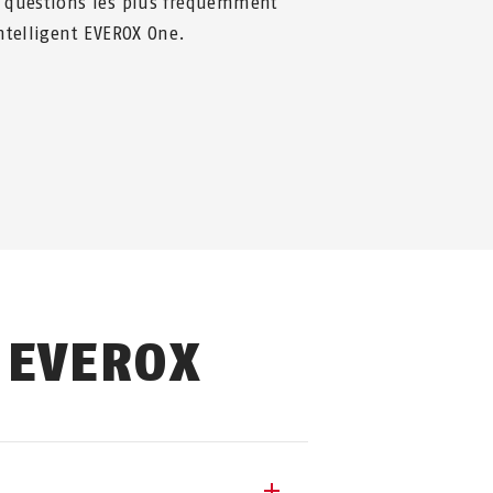
 questions les plus fréquemment
ntelligent EVEROX One.
 EVEROX