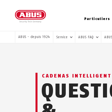
Particuliers
VOUS ÊTES ICI:
ABUS - depuis 1924
Service
ABUS FAQ
ABU
CADENAS INTELLIGEN
QUEST
&