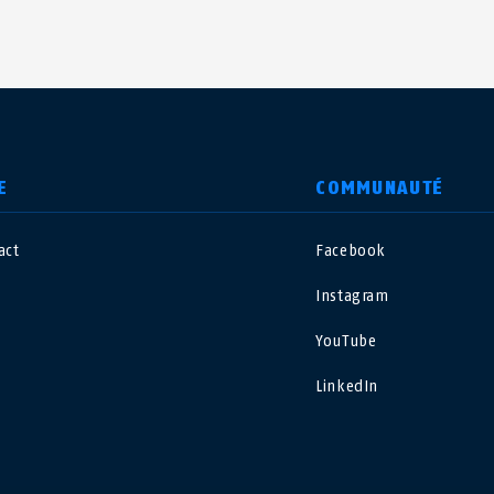
E
COMMUNAUTÉ
act
Facebook
nited Kingdom
International
Instagram
sterreich
Nederland
YouTube
LinkedIn
elgië
Schweiz
NL
FR
DE
FR
rance
Sverige