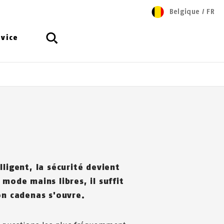
Belgique
/
FR
rvice
lligent, la sécurité devient
 mode mains libres, il suffit
on cadenas s'ouvre.