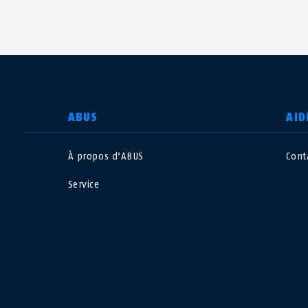
CHOISIR UN PAYS
ABUS
AID
À propos d'ABUS
Cont
Deutschland
U
Service
Canada
Ö
EN
FR
Italia
B
México
F