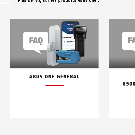
Plus de FAQ sur les produits ABUS One :
Jusqu'à 28 utilisateurs peuvent 
inviter les autres utilisateurs d
Puis-je définir une heure à 
Tu peux définir individuellement
ABUS ONE GÉNÉRAL
6500