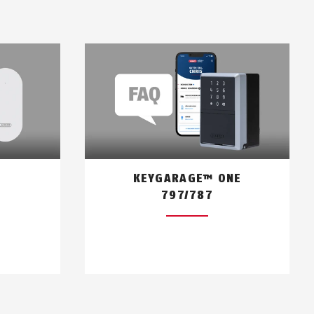
'application ABUS One. Tu peux
.
 ou limité dans le temps.
KEYGARAGE™ ONE
797/787