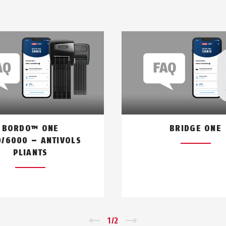
gérer un EVEROX One et ouvrir le cadenas intelligent via l
epuis l'application et leur donner ainsi accès à ton cadenas
laquelle le cadenas ne peut pas être ouvert ?
 pour chaque utilisateur si celui-ci a un accès permanent
BORDO™ ONE
BRIDGE ONE
/6000 – ANTIVOLS
PLIANTS
←
1
/
2
→