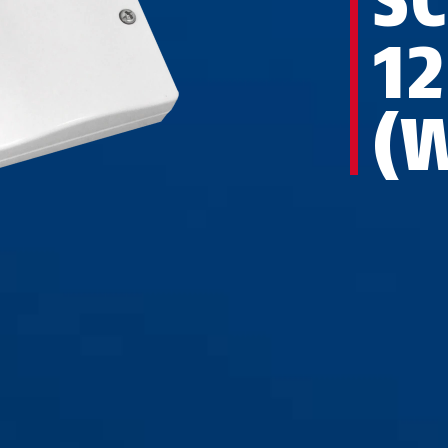
S
1
(W