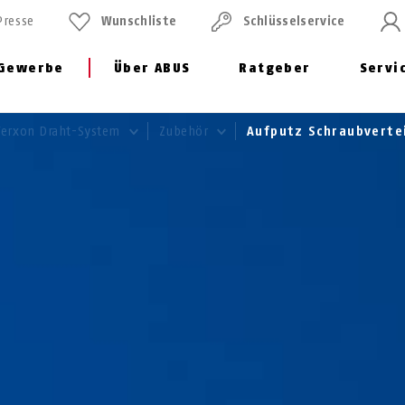
Presse
Wunschliste
Schlüssel­service
Gewerbe
Über ABUS
Ratgeber
Servi
Terxon Draht-System
Zubehör
Aufputz Schraubvertei