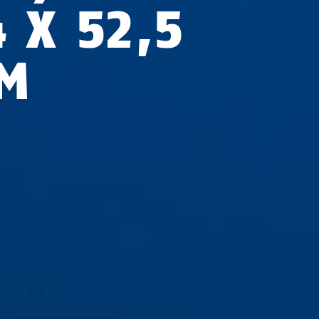
 X 52,5
M