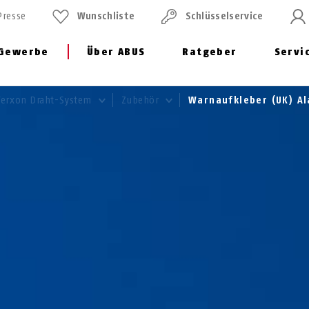
Presse
Wunschliste
Schlüssel­service
Gewerbe
Über ABUS
Ratgeber
Servi
Terxon Draht-System
Zubehör
Warnaufkleber (UK) A