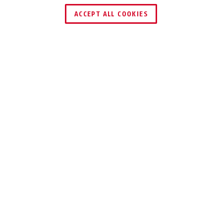
HÄNDLER FINDEN
ACCEPT ALL COOKIES
Beschreibung
165
SICHERT
ZUVERLÄSSIG
Unser Zahlenkombinationsschloss 165
ist stabil und besteht aus einem
Schlosskörper aus Messing.