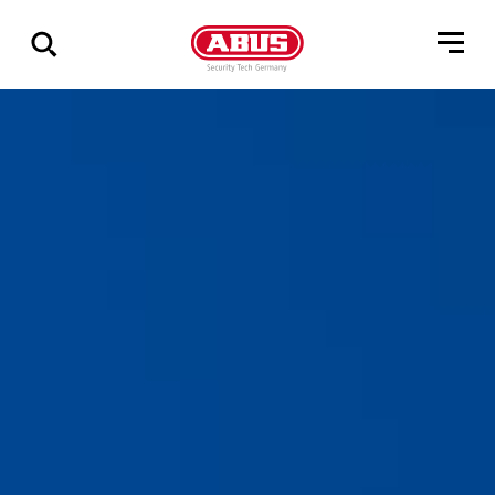
Zeige
alle
Ergebnisse