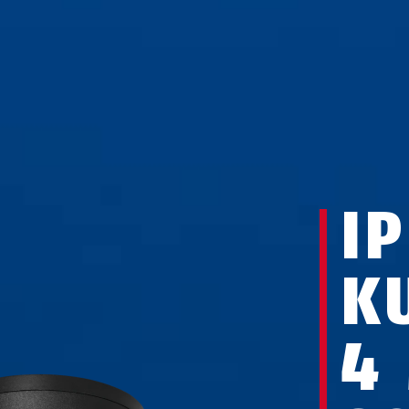
IP
K
4