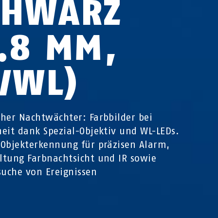
CHWARZ
2.8 MM,
R/WL)
her Nachtwächter: Farbbilder bei
eit dank Spezial-Objektiv und WL-LEDs.
Objekterkennung für präzisen Alarm,
tung Farbnachtsicht und IR sowie
suche von Ereignissen