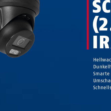
S
(
I
Hellwac
Dunkelh
Smarte 
Umschal
Schnell