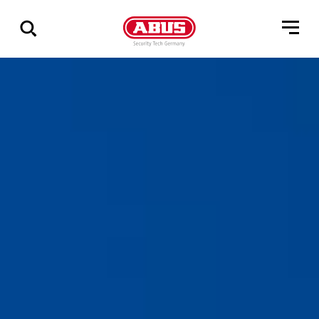
Zeige
alle
Ergebnisse