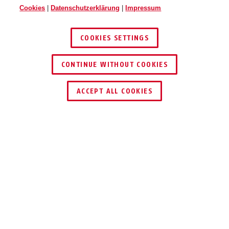
Cookies
|
Datenschutzerklärung
|
Impressum
COOKIES SETTINGS
CONTINUE WITHOUT COOKIES
HÄNDLER FINDEN
ACCEPT ALL COOKIES
Beschreibung
FUMO45000
ERSATZ-
KOMMUNIKATOR