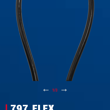
↑
1
/
3
↓
797 FLEX