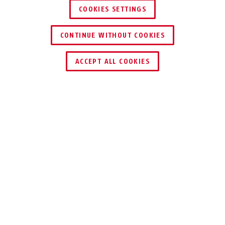
COOKIES SETTINGS
CONTINUE WITHOUT COOKIES
HÄNDLER FINDEN
ACCEPT ALL COOKIES
Beschreibung
797 FLEX KEYGARAGE™
SICHER, FLEXIBEL,
JEDERZEIT BEREIT
Die KeyGarage™ 797 FLEX ist der mobile