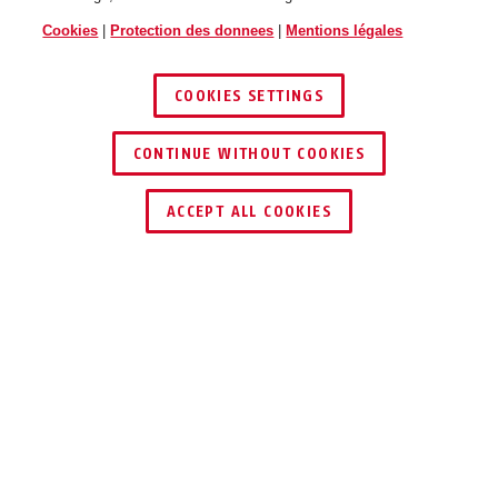
Cookies
|
Protection des donnees
|
Mentions légales
COOKIES SETTINGS
CONTINUE WITHOUT COOKIES
TROUVER UN REVENDEUR
ACCEPT ALL COOKIES
Description
797 FLEX KEYGARAGE™
SÛRE, FLEXIBLE,