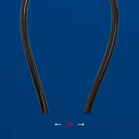
↑
1
/
3
↓