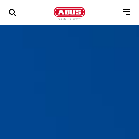
Geef
alle
resultaten
weer