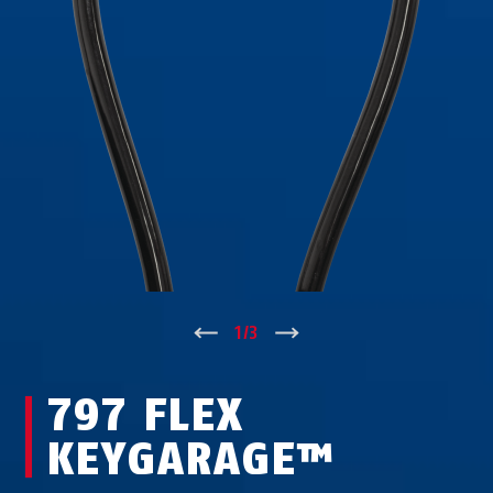
↑
1
/
3
↓
797 FLEX
KEYGARAGE™