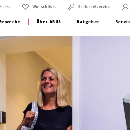
Presse
Wunschliste
Schlüssel­service
Gewerbe
Über ABUS
Ratgeber
Servi
ghts
Smarte Themenwelt