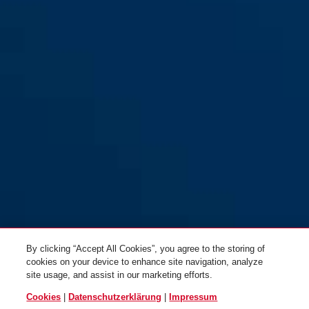
Macator MIPS pearl white L
signal yellow
Macator MIPS polar white S
pearl white
By clicking “Accept All Cookies”, you agree to the storing of
cookies on your device to enhance site navigation, analyze
shiny black
site usage, and assist in our marketing efforts.
Macator MIPS polar white M
Macator MIPS polar white L
Cookies
|
Datenschutzerklärung
|
Impressum