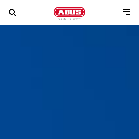
Zeige
alle
Ergebnisse