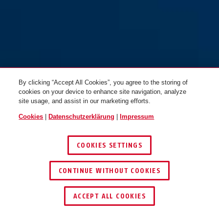
By clicking “Accept All Cookies”, you agree to the storing of
cookies on your device to enhance site navigation, analyze
site usage, and assist in our marketing efforts.
PowerDome blaze red M
shiny white
PowerDome blaze red L
velvet black
Cookies
|
Datenschutzerklärung
|
Impressum
COOKIES SETTINGS
CONTINUE WITHOUT COOKIES
SCHLÜSSEL­SERVICE
HÄNDLER FINDEN
ACCEPT ALL COOKIES