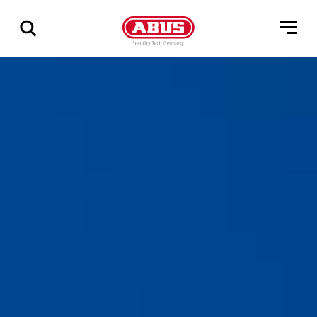
Zeige
alle
Ergebnisse