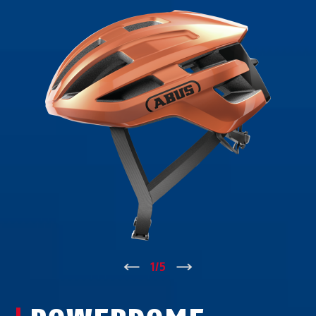
↑
1
/
5
↓