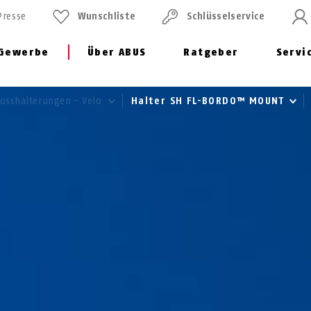
Presse
Wunschliste
Schlüssel­service
Gewerbe
Über ABUS
Ratgeber
Servi
losshalterungen - Velo
Halter SH FL-BORDO™ MOUNT