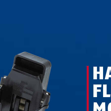
H
F
M