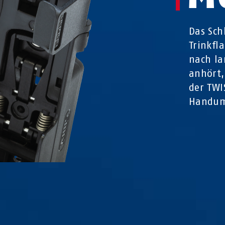
Das Sch
Trinkfl
nach l
anhört
der TWI
Handum