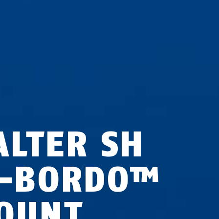
ALTER SH
L-BORDO™
OUNT