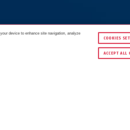
 your device to enhance site navigation, analyze
COOKIES SE
VERGLEICHEN
SCHLÜSSEL­
ACCEPT ALL 
DOWNLOADS
RECYCLING