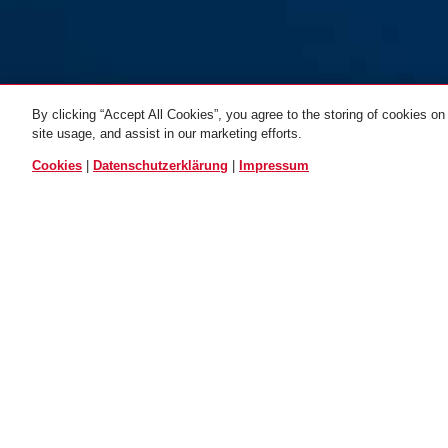
By clicking “Accept All Cookies”, you agree to the storing of cookies on
Halter SH 5700K/100
site usage, and assist in our marketing efforts.
uGrip BORDO BIG
ALLE VARIANTEN
Cookies
|
Datenschutzerklärung
|
Impressum
EINSATZ UND ANWENDUNG