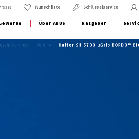
Presse
Wunschliste
Schlüssel­service
Gewerbe
Über ABUS
Ratgeber
Servi
losshalterungen - Velo
Halter SH 5700 uGrip BORDO™ B