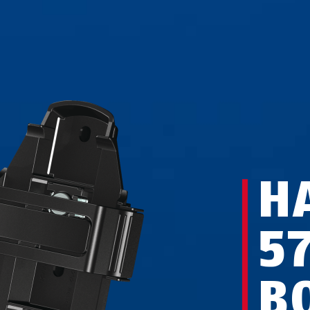
H
5
B