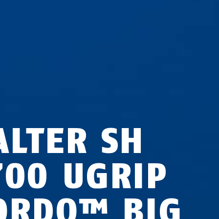
ALTER SH
700 UGRIP
ORDO™ BIG