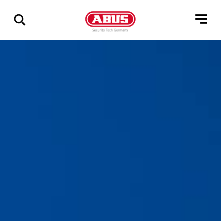
Zeige
alle
Ergebnisse