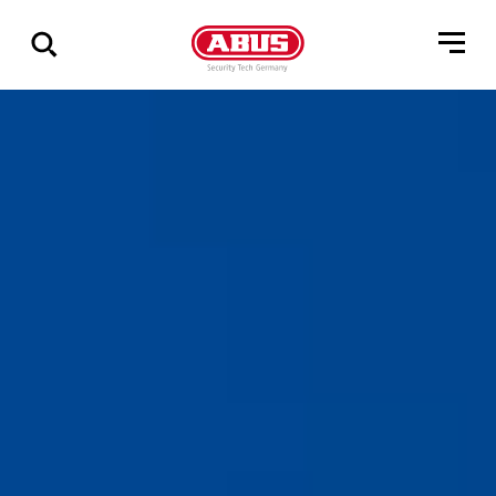
Zeige
alle
Ergebnisse