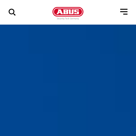
Zeige
alle
Ergebnisse