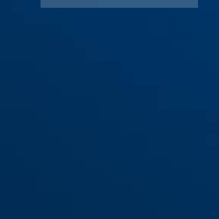
Support SH 5700K/100 uGrip
BORDO™ BIG