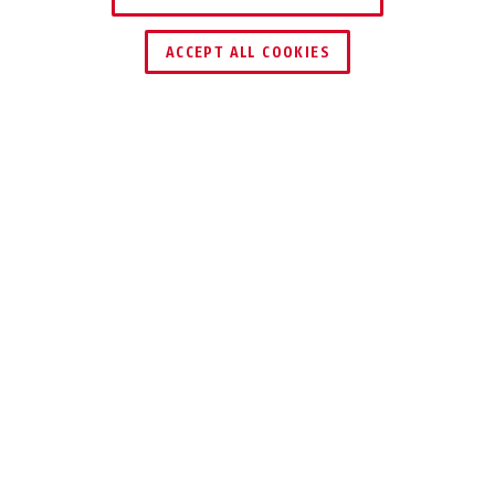
TROUVER UN REVENDEUR
ACCEPT ALL COOKIES
UTILISATION ET APPLICATION
TÉLÉCHARGEMENTS
RECYCLAGE
Spécifications