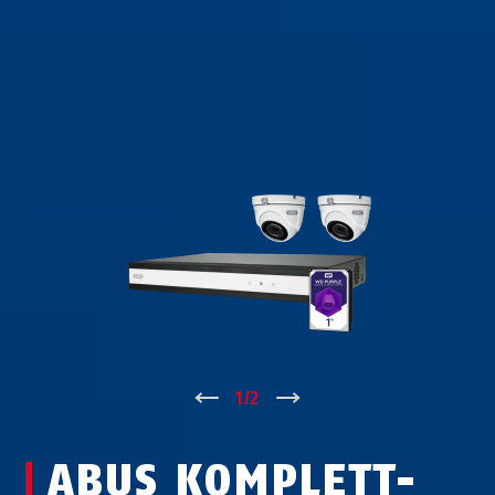
↑
1
/
2
↓
ABUS KOMPLETT-