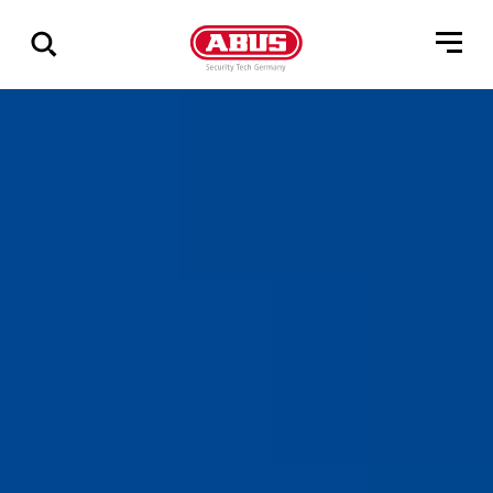
Zeige
alle
Ergebnisse