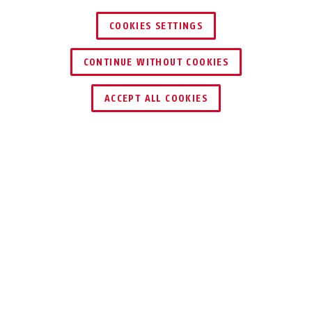
COOKIES SETTINGS
CONTINUE WITHOUT COOKIES
HÄNDLER FINDEN
ACCEPT ALL COOKIES
TEILEN
Beschreibung
TVVR33622D
ALLES IN EINEM