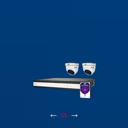
↑
1
/
2
↓