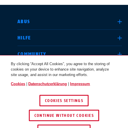
LAND AUSWÄHLEN
ABUS
HILFE
Deutschland
United Kingdom
COMMUNITY
By clicking “Accept All Cookies”, you agree to the storing of
cookies on your device to enhance site navigation, analyze
RECHTLICHES
site usage, and assist in our marketing efforts.
International
USA
Cookies
|
Datenschutzerklärung
|
Impressum
SCHWEIZ / DE
COOKIES SETTINGS
Canada
© 2026 ABUS
Österreich
EN
FR
CONTINUE WITHOUT COOKIES