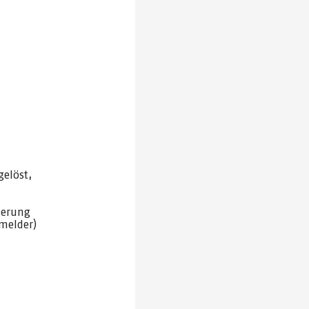
elöst,
herung
melder)