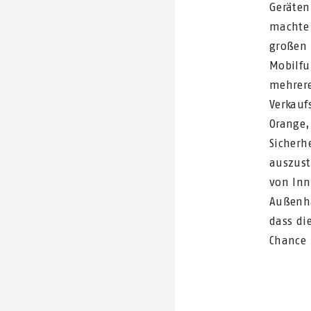
Geräten
machte 
großen 
Mobilfu
mehrere
Verkauf
Orange,
Sicherh
auszust
von In
Außenha
dass di
Chance