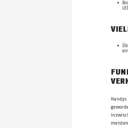
Bi
LE
VIE
Üb
ei
FUN
VER
Handys 
geworde
inzwis
meisten