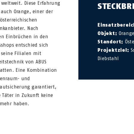
 weltweit. Diese Erfahrung
STECKBR
auch Orange, einer der
österreichischen
Einsatzbereic
nkanbieter. Nach
Objekt:
Orange
n Einbrüchen in den
Standort:
Öste
sshops entschied sich
Projektziel:
S
 seine Filialen mit
Diebstahl
eitstechnik von ABUS
atten. Eine Kombination
nenraum- und
utsicherung garantiert,
e Täter in Zukunft keine
 mehr haben.