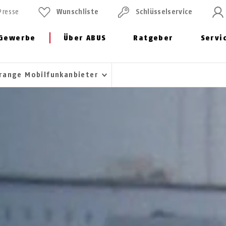
Presse
Wunschliste
Schlüssel­service
Gewerbe
Über ABUS
Ratgeber
Servi
range Mobilfunkanbieter