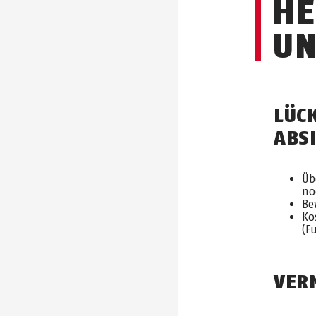
HE
UN
LÜC
ABS
Üb
no
Be
Ko
(F
VER