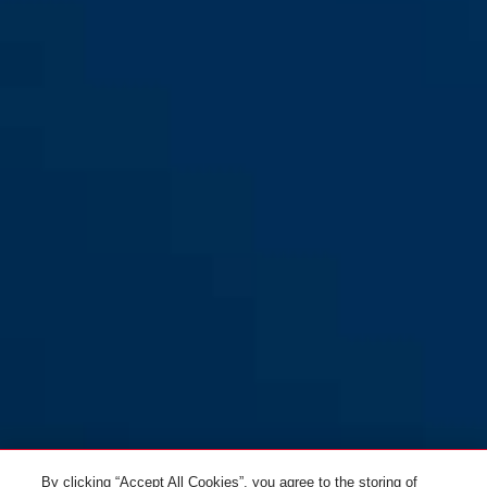
Combiflex™ TripMate 180
white
Combiflex™ TripMate 180
olive green
beige
black
beige
black
Combiflex™ TripMate 180
Combiflex™ TripMate 180
olive green
white
By clicking “Accept All Cookies”, you agree to the storing of