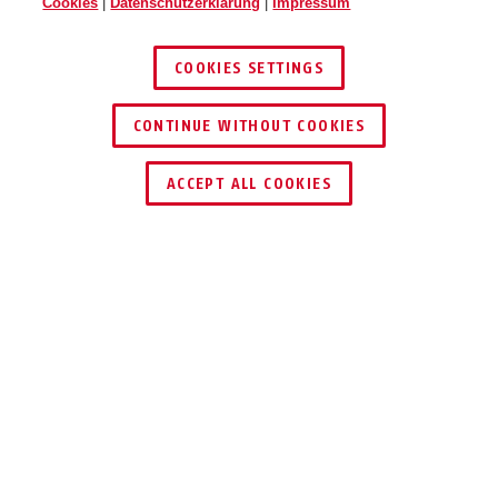
Cookies
|
Datenschutzerklärung
|
Impressum
COOKIES SETTINGS
CONTINUE WITHOUT COOKIES
HÄNDLER FINDEN
ACCEPT ALL COOKIES
TEILEN
Beschreibung
COMBIFLEX™ TRIPMATE
SCHUTZ FÜR DEIN
BIKE-EQUIPMENT