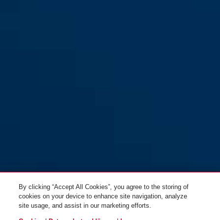
Combiflex™ TripMate 180
white
Combiflex™ TripMate 180
olive green
beige
black
beige
black
Combiflex™ TripMate 180
Combiflex™ TripMate 180
olive green
white
By clicking “Accept All Cookies”, you agree to the storing of
cookies on your device to enhance site navigation, analyze
site usage, and assist in our marketing efforts.