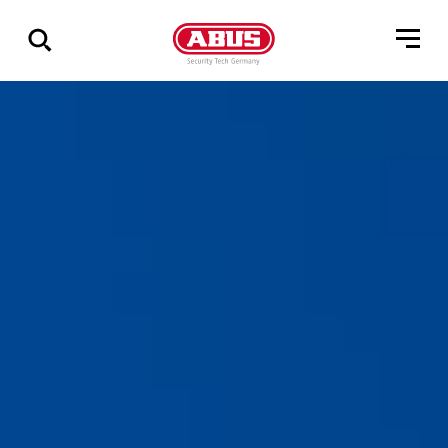
Zeige
alle
Ergebnisse