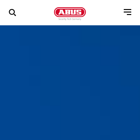
Zeige
alle
Ergebnisse