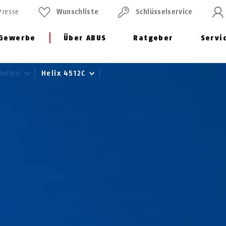
Presse
Wunschliste
Schlüssel­service
Gewerbe
Über ABUS
Ratgeber
Servi
heiten
Helix 4512C