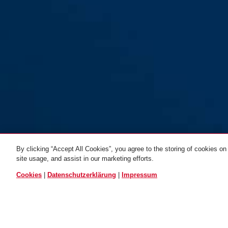
By clicking “Accept All Cookies”, you agree to the storing of cookies on
site usage, and assist in our marketing efforts.
Helix 4512C/180
black
ALLE VARIANTEN
Cookies
|
Datenschutzerklärung
|
Impressum