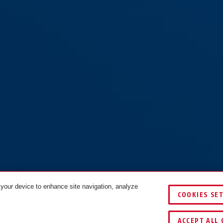
 your device to enhance site navigation, analyze
COOKIES SE
FARBEN
VERGLEIC
ACCEPT ALL 