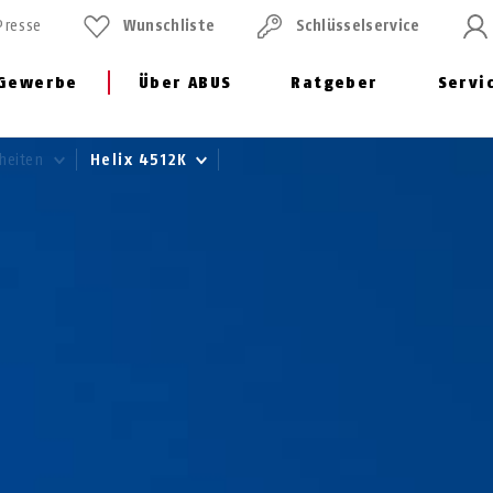
Presse
Wunschliste
Schlüssel­service
Gewerbe
Über ABUS
Ratgeber
Servi
heiten
Helix 4512K