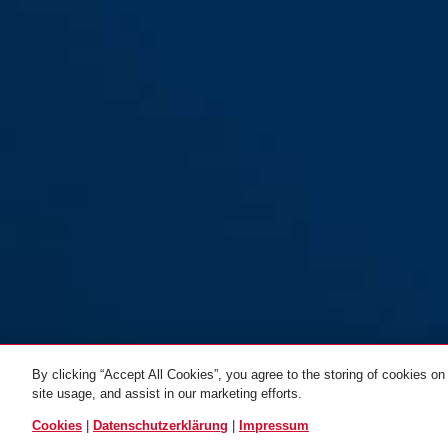
By clicking “Accept All Cookies”, you agree to the storing of cookies on
site usage, and assist in our marketing efforts.
Helix 4512K/180
black
ALLE VARIANTEN
Cookies
|
Datenschutzerklärung
|
Impressum