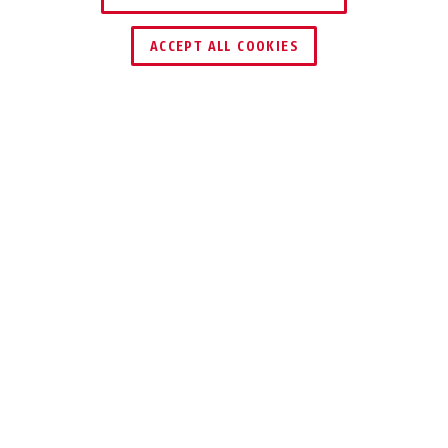
HÄNDLER FINDEN
ACCEPT ALL COOKIES
Beschreibung
BORDO™ 5800K
KLEIN IM FORMAT,
GROSS IM ALLTAG
Du suchst ein Schloss, das leicht ist und
wenig Platz braucht, aber viel kann?
Dann ist das BORDO 5800K dein Match.