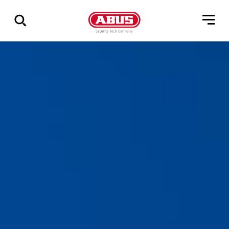
Zeige
alle
Ergebnisse