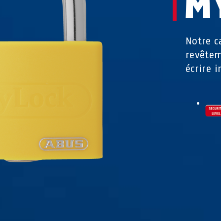
M
Notre c
revêtem
écrire 