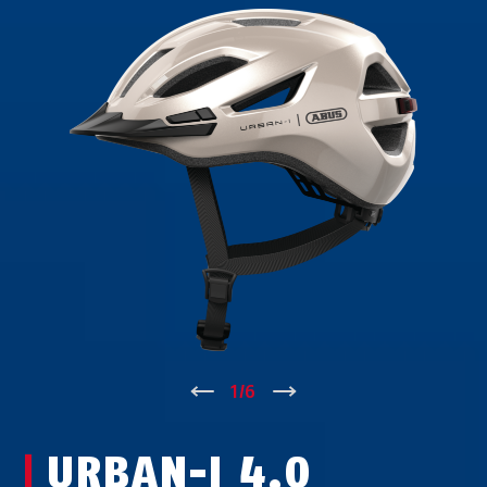
↑
1
/
6
↓
URBAN-I 4.0