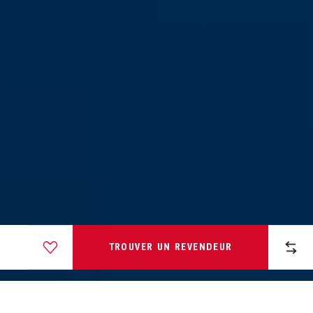
pepper green
signal silver
Urban-I 4.0 chestnut red M
Urban-I 4.0 chestnut red L
TROUVER UN REVENDEUR
light lavender
shiny white
Urban-I 4.0 glacier blue S
Urban-I 4.0 glacier blue M