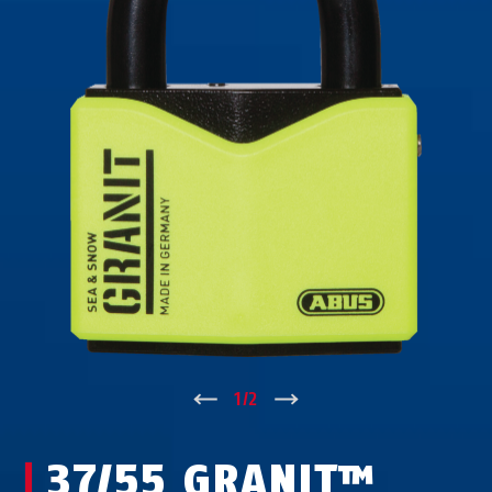
↑
1
/
2
↓
37/55 GRANIT™